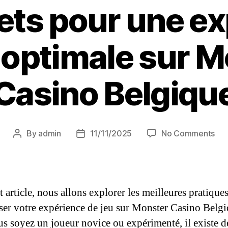
ets pour une e
 optimale sur 
Casino Belgiqu
By
admin
11/11/2025
No Comments
 article, nous allons explorer les meilleures pratique
er votre expérience de jeu sur Monster Casino Belgi
s soyez un joueur novice ou expérimenté, il existe d