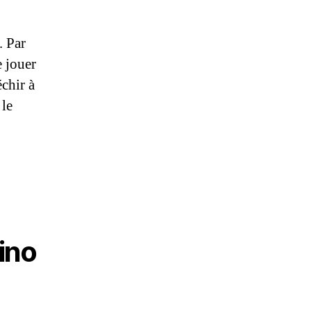
. Par
e jouer
chir à
 le
ino