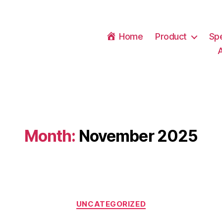
Home
Product
Spe
Month:
November 2025
UNCATEGORIZED