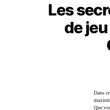
Les secr
de jeu
Dans cet
maximis
Que vou