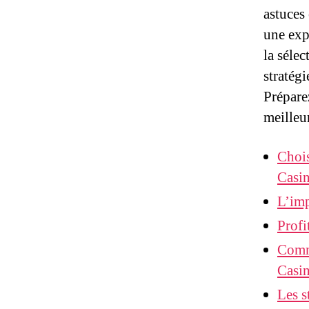
astuces
une exp
la sélec
stratégi
Préparez
meilleu
Chois
Casi
L’imp
Profi
Comme
Casi
Les s