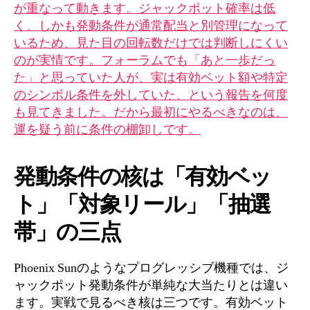
が重なって動きます。ジャックポット確率は低
く、しかも発動条件が通常配当と別管理になって
いるため、見た目の回転数だけでは判断しにくい
のが実情です。フォーラムでも「あと一歩だっ
た」と思っていた人が、実は有効ベット額や特定
のシンボル条件を外していた、という報告を何度
も見てきました。だから最初にやるべきなのは、
運を疑う前に条件の棚卸しです。
発動条件の核は「有効ベッ
ト」「対象リール」「抽選
帯」の三点
Phoenix Sunのようなプログレッシブ機種では、ジ
ャックポット発動条件が単純な大当たりとは違い
ます。実戦で見るべき核は三つです。有効ベット