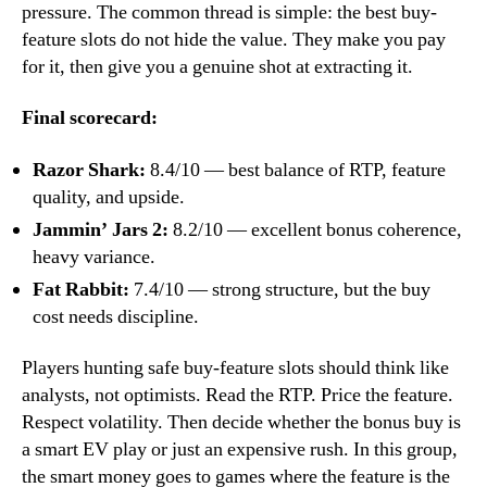
pressure. The common thread is simple: the best buy-
feature slots do not hide the value. They make you pay
for it, then give you a genuine shot at extracting it.
Final scorecard:
Razor Shark:
8.4/10 — best balance of RTP, feature
quality, and upside.
Jammin’ Jars 2:
8.2/10 — excellent bonus coherence,
heavy variance.
Fat Rabbit:
7.4/10 — strong structure, but the buy
cost needs discipline.
Players hunting safe buy-feature slots should think like
analysts, not optimists. Read the RTP. Price the feature.
Respect volatility. Then decide whether the bonus buy is
a smart EV play or just an expensive rush. In this group,
the smart money goes to games where the feature is the