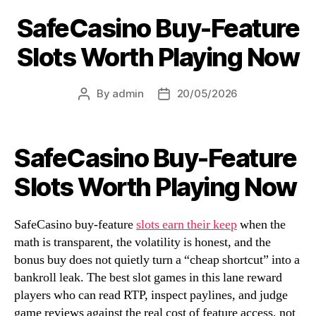
SafeCasino Buy-Feature
Slots Worth Playing Now
By
admin
20/05/2026
SafeCasino Buy-Feature
Slots Worth Playing Now
SafeCasino buy-feature
slots earn their keep
when the
math is transparent, the volatility is honest, and the
bonus buy does not quietly turn a “cheap shortcut” into a
bankroll leak. The best slot games in this lane reward
players who can read RTP, inspect paylines, and judge
game reviews against the real cost of feature access, not