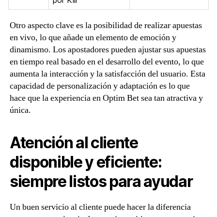
Otro aspecto clave es la posibilidad de realizar apuestas
en vivo, lo que añade un elemento de emoción y
dinamismo. Los apostadores pueden ajustar sus apuestas
en tiempo real basado en el desarrollo del evento, lo que
aumenta la interacción y la satisfacción del usuario. Esta
capacidad de personalización y adaptación es lo que
hace que la experiencia en Optim Bet sea tan atractiva y
única.
Atención al cliente
disponible y eficiente:
siempre listos para ayudar
Un buen servicio al cliente puede hacer la diferencia