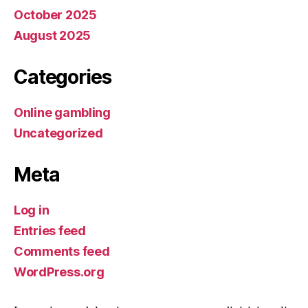
October 2025
August 2025
Categories
Online gambling
Uncategorized
Meta
Log in
Entries feed
Comments feed
WordPress.org