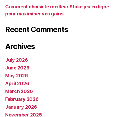
Comment choisir le meilleur Stake jeu en ligne
pour maximiser vos gains
Recent Comments
Archives
July 2026
June 2026
May 2026
April 2026
March 2026
February 2026
January 2026
November 2025