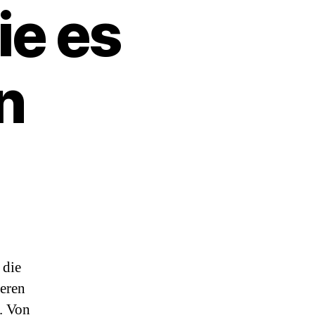
ie es
n
 die
deren
n. Von