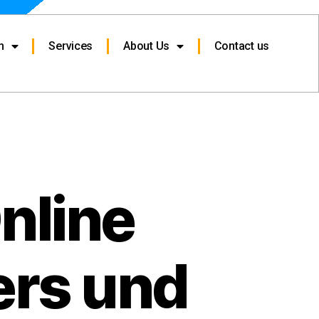
n
Services
About Us
Contact us
nline
ers und