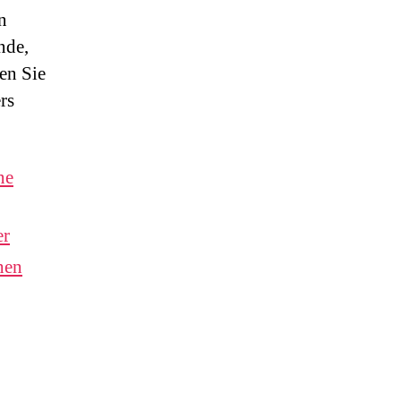
n
nde,
en Sie
rs
ne
er
hen