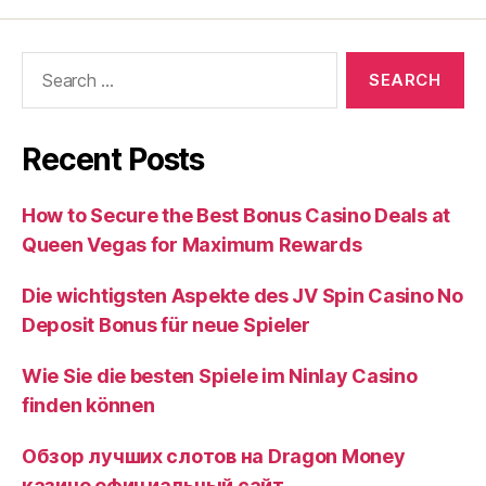
Recent Posts
How to Secure the Best Bonus Casino Deals at
Queen Vegas for Maximum Rewards
Die wichtigsten Aspekte des JV Spin Casino No
Deposit Bonus für neue Spieler
Wie Sie die besten Spiele im Ninlay Casino
finden können
Обзор лучших слотов на Dragon Money
казино официальный сайт