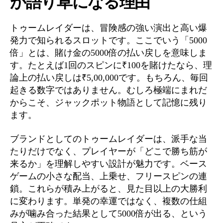
が語り草になる理由
トゥームレイダーは、冒険感の強い演出と高い爆
発力で知られるスロットです。ここでいう「5000
倍」とは、賭け金の5000倍の払い戻しを意味しま
す。たとえば1回のスピンに₹100を賭けたなら、理
論上の払い戻しは₹5,00,000です。もちろん、毎回
起きる数字ではありません。むしろ極端にまれだ
からこそ、ジャックポット物語として記憶に残り
ます。
ブランドとしてのトゥームレイダーは、派手な当
たりだけでなく、プレイヤーが「どこで勝ち筋が
来るか」を理解しやすい設計が魅力です。ベース
ゲームの小さな配当、上乗せ、フリースピンの連
鎖。これらが積み上がると、見た目以上の大勝利
に変わります。単発の幸運ではなく、複数の仕組
みが噛み合った結果として5000倍が出る、という