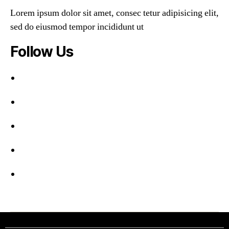
Lorem ipsum dolor sit amet, consec tetur adipisicing elit,
sed do eiusmod tempor incididunt ut
Follow Us