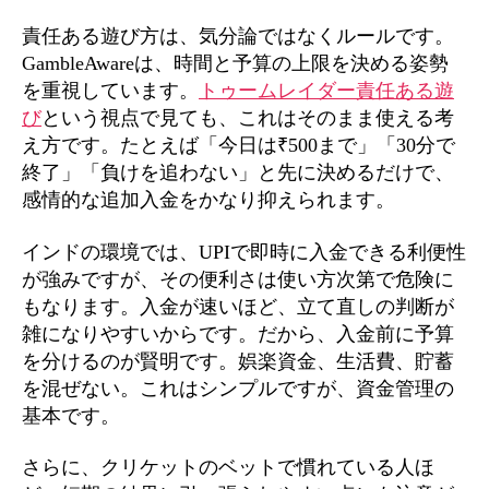
責任ある遊び方は、気分論ではなくルールです。
GambleAwareは、時間と予算の上限を決める姿勢
を重視しています。
トゥームレイダー責任ある遊
び
という視点で見ても、これはそのまま使える考
え方です。たとえば「今日は₹500まで」「30分で
終了」「負けを追わない」と先に決めるだけで、
感情的な追加入金をかなり抑えられます。
インドの環境では、UPIで即時に入金できる利便性
が強みですが、その便利さは使い方次第で危険に
もなります。入金が速いほど、立て直しの判断が
雑になりやすいからです。だから、入金前に予算
を分けるのが賢明です。娯楽資金、生活費、貯蓄
を混ぜない。これはシンプルですが、資金管理の
基本です。
さらに、クリケットのベットで慣れている人ほ