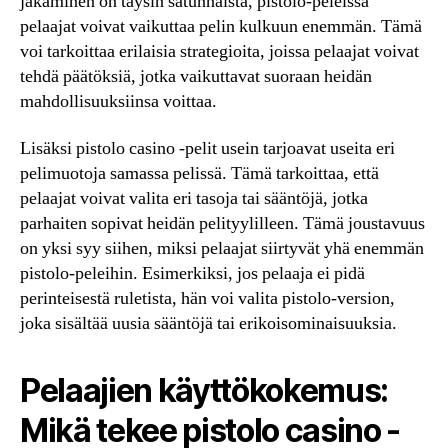
jakaminen on täysin satunnaista, pistolo-peleissä
pelaajat voivat vaikuttaa pelin kulkuun enemmän. Tämä
voi tarkoittaa erilaisia strategioita, joissa pelaajat voivat
tehdä päätöksiä, jotka vaikuttavat suoraan heidän
mahdollisuuksiinsa voittaa.
Lisäksi pistolo casino -pelit usein tarjoavat useita eri
pelimuotoja samassa pelissä. Tämä tarkoittaa, että
pelaajat voivat valita eri tasoja tai sääntöjä, jotka
parhaiten sopivat heidän pelityylilleen. Tämä joustavuus
on yksi syy siihen, miksi pelaajat siirtyvät yhä enemmän
pistolo-peleihin. Esimerkiksi, jos pelaaja ei pidä
perinteisestä ruletista, hän voi valita pistolo-version,
joka sisältää uusia sääntöjä tai erikoisominaisuuksia.
Pelaajien käyttökokemus:
Mikä tekee pistolo casino -