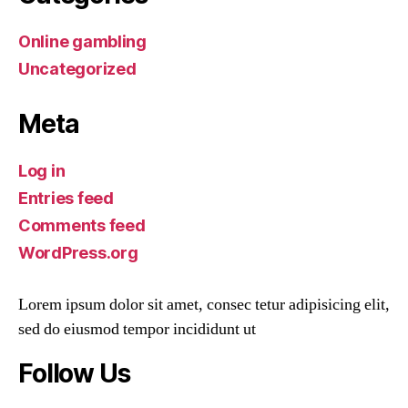
Online gambling
Uncategorized
Meta
Log in
Entries feed
Comments feed
WordPress.org
Lorem ipsum dolor sit amet, consec tetur adipisicing elit,
sed do eiusmod tempor incididunt ut
Follow Us