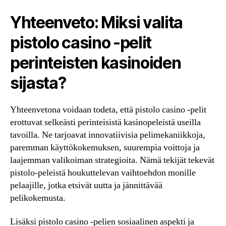
Yhteenveto: Miksi valita
pistolo casino -pelit
perinteisten kasinoiden
sijasta?
Yhteenvetona voidaan todeta, että pistolo casino -pelit
erottuvat selkeästi perinteisistä kasinopeleistä useilla
tavoilla. Ne tarjoavat innovatiivisia pelimekaniikkoja,
paremman käyttökokemuksen, suurempia voittoja ja
laajemman valikoiman strategioita. Nämä tekijät tekevät
pistolo-peleistä houkuttelevan vaihtoehdon monille
pelaajille, jotka etsivät uutta ja jännittävää
pelikokemusta.
Lisäksi pistolo casino -pelien sosiaalinen aspekti ja