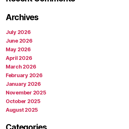
Archives
July 2026
June 2026
May 2026
April 2026
March 2026
February 2026
January 2026
November 2025
October 2025
August 2025
Categories