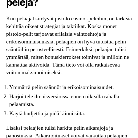
pelejä?
Kun pelaajat siirtyvät pistolo casino -peleihin, on tärkeää
kehittää oikeat strategiat ja taktiikat. Koska monet
pistolo-pelit tarjoavat erilaisia vaihtoehtoja ja
erikoisominaisuuksia, pelaajien on hyvä tutustua pelin
sääntöihin perusteellisesti. Esimerkiksi, pelaajan tulisi
ymmärtää, miten bonuskierrokset toimivat ja milloin ne
kannattaa aktivoida. Tämä tieto voi olla ratkaisevaa
voiton maksimoimiseksi.
Ymmärrä pelin säännöt ja erikoisominaisuudet.
Harjoittele ilmaisversioissa ennen oikealla rahalla
pelaamista.
Käytä budjettia ja pidä kiinni siitä.
Lisäksi pelaajien tulisi harkita pelin aikarajoja ja
panostuksia. Aikarajoitukset voivat vaikuttaa pelaajien