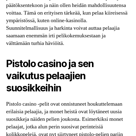
päätöksentekoon ja näin ollen heidän mahdollisuutensa
voittaa. Tämä on erityisen tärkeää, kun pelaa kiireisessä
ympäristössä, kuten online-kasinolla.
Suunnitelmallisuus ja harkinta voivat auttaa pelaajia
saamaan enemmän irti pelikokemuksestaan ja
välttämään turhia häviöitä.
Pistolo casino ja sen
vaikutus pelaajien
suosikkeihin
Pistolo casino -pelit ovat onnistuneet houkuttelemaan
erilaisia pelaajia, ja monet heistä ovat löytäneet uusia
suosikkeja näiden pelien joukosta. Esimerkiksi monet
pelaajat, jotka alun perin suosivat perinteisiä
kolikkopelejä, ovat nyt siirtyneet pistolo-pelien pariin