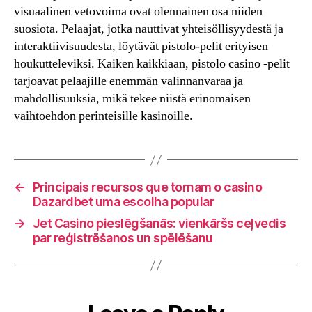
visuaalinen vetovoima ovat olennainen osa niiden
suosiota. Pelaajat, jotka nauttivat yhteisöllisyydestä ja
interaktiivisuudesta, löytävät pistolo-pelit erityisen
houkutteleviksi. Kaiken kaikkiaan, pistolo casino -pelit
tarjoavat pelaajille enemmän valinnanvaraa ja
mahdollisuuksia, mikä tekee niistä erinomaisen
vaihtoehdon perinteisille kasinoille.
←
Principais recursos que tornam o casino
Dazardbet uma escolha popular
→
Jet Casino pieslēgšanās: vienkāršs ceļvedis
par reģistrēšanos un spēlēšanu