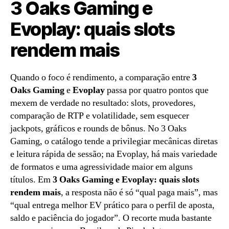
3 Oaks Gaming e
Evoplay: quais slots
rendem mais
Quando o foco é rendimento, a comparação entre
3
Oaks Gaming
e
Evoplay
passa por quatro pontos que
mexem de verdade no resultado: slots, provedores,
comparação de RTP e volatilidade, sem esquecer
jackpots, gráficos e rounds de bônus. No 3 Oaks
Gaming, o catálogo tende a privilegiar mecânicas diretas
e leitura rápida de sessão; na Evoplay, há mais variedade
de formatos e uma agressividade maior em alguns
títulos. Em
3 Oaks Gaming e Evoplay: quais slots
rendem mais
, a resposta não é só “qual paga mais”, mas
“qual entrega melhor EV prático para o perfil de aposta,
saldo e paciência do jogador”. O recorte muda bastante