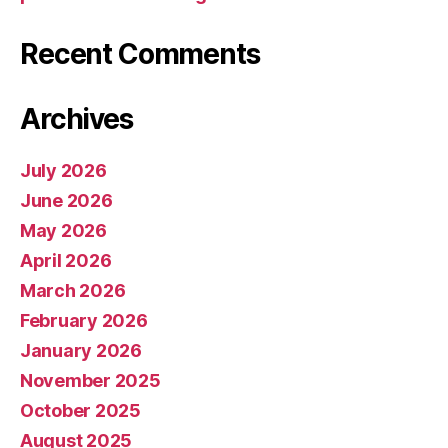
Recent Comments
Archives
July 2026
June 2026
May 2026
April 2026
March 2026
February 2026
January 2026
November 2025
October 2025
August 2025