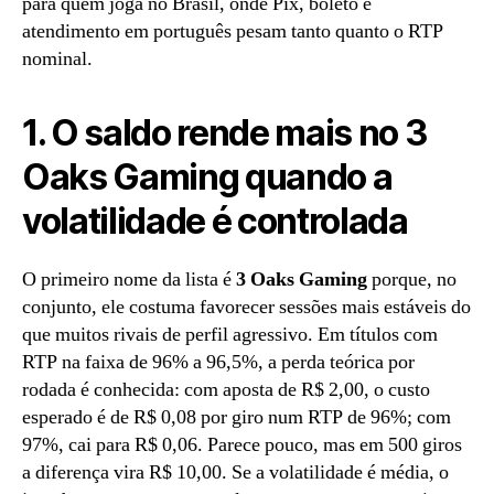
para quem joga no Brasil, onde Pix, boleto e
atendimento em português pesam tanto quanto o RTP
nominal.
1. O saldo rende mais no 3
Oaks Gaming quando a
volatilidade é controlada
O primeiro nome da lista é
3 Oaks Gaming
porque, no
conjunto, ele costuma favorecer sessões mais estáveis do
que muitos rivais de perfil agressivo. Em títulos com
RTP na faixa de 96% a 96,5%, a perda teórica por
rodada é conhecida: com aposta de R$ 2,00, o custo
esperado é de R$ 0,08 por giro num RTP de 96%; com
97%, cai para R$ 0,06. Parece pouco, mas em 500 giros
a diferença vira R$ 10,00. Se a volatilidade é média, o