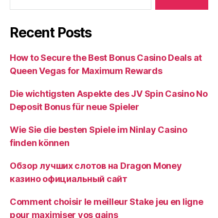
Recent Posts
How to Secure the Best Bonus Casino Deals at
Queen Vegas for Maximum Rewards
Die wichtigsten Aspekte des JV Spin Casino No
Deposit Bonus für neue Spieler
Wie Sie die besten Spiele im Ninlay Casino
finden können
Обзор лучших слотов на Dragon Money
казино официальный сайт
Comment choisir le meilleur Stake jeu en ligne
pour maximiser vos gains