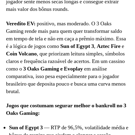
jogador sente menos secas longas e consegue extrair
mais valor dos bônus rounds.
Veredito EV:
positivo, mas moderado. O 3 Oaks
Gaming rende mais para quem quer transformar saldo
em tempo de tela e não em caça a prêmio máximo. Essa
é a lógica de jogos como
Sun of Egypt 3
,
Aztec Fire
e
Coin Volcano
, que priorizam leitura simples, símbolos
claros e frequência razoável de acertos. Em um cassino
como o
3 Oaks Gaming e Evoplay
em análise
comparativa, isso pesa especialmente para o jogador
brasileiro que deposita pouco e busca uma curva menos
brutal.
Jogos que costumam segurar melhor o bankroll no 3
Oaks Gaming:
Sun of Egypt 3
— RTP de 96,5%, volatilidade média e