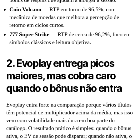
bônus de respins que ajudam a alongar a sessão.
Coin Volcano
— RTP em torno de 96,5%, com
mecânica de moedas que melhora a percepção de
retorno em ciclos curtos.
777 Super Strike
— RTP de cerca de 96,2%, foco em
símbolos clássicos e leitura objetiva.
2. Evoplay entrega picos
maiores, mas cobra caro
quando o bônus não entra
Evoplay entra forte na comparação porque vários títulos
têm potencial de multiplicador acima da média, mas isso
vem com volatilidade mais dura em boa parte do
catálogo. O resultado prático é simples: quando o bônus
ativa, o EV de sessão pode disparar; quando não ativa, o