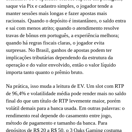
saque via Pix e cadastro simples, o jogador tende a
manter sessões mais longas e fazer apostas mais
racionais. Quando o depósito é instantâneo, o saldo entra
e sai com menos atrito; quando o atendimento resolve
travas de bônus em português, a experiência melhora;
quando há regras fiscais claras, o jogador evita
surpresas. No Brasil, ganhos de apostas podem ter
implicações tributárias dependendo da estrutura da
operação e do valor envolvido, então o valor líquido
importa tanto quanto o prêmio bruto.
Na prática, isso muda a leitura de EV. Um slot com RTP
de 96,4% e volatilidade média pode render mais no saldo
final do que um título de RTP levemente maior, porém
volátil demais para a banca usada. Em outras palavras: o
rendimento real depende do casamento entre jogo,
método de pagamento e tamanho da banca. Para
depósitos de R$ 20 a R$ 50, o 3 Oaks Gaming costuma