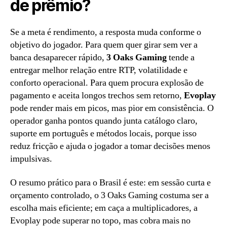
de prêmio?
Se a meta é rendimento, a resposta muda conforme o
objetivo do jogador. Para quem quer girar sem ver a
banca desaparecer rápido,
3 Oaks Gaming
tende a
entregar melhor relação entre RTP, volatilidade e
conforto operacional. Para quem procura explosão de
pagamento e aceita longos trechos sem retorno,
Evoplay
pode render mais em picos, mas pior em consistência. O
operador ganha pontos quando junta catálogo claro,
suporte em português e métodos locais, porque isso
reduz fricção e ajuda o jogador a tomar decisões menos
impulsivas.
O resumo prático para o Brasil é este: em sessão curta e
orçamento controlado, o 3 Oaks Gaming costuma ser a
escolha mais eficiente; em caça a multiplicadores, a
Evoplay pode superar no topo, mas cobra mais no