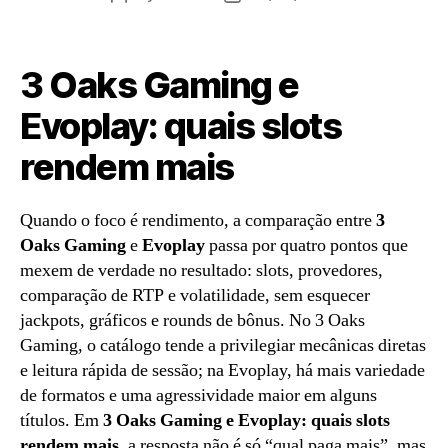
3 Oaks Gaming e
Evoplay: quais slots
rendem mais
Quando o foco é rendimento, a comparação entre
3
Oaks Gaming
e
Evoplay
passa por quatro pontos que
mexem de verdade no resultado: slots, provedores,
comparação de RTP e volatilidade, sem esquecer
jackpots, gráficos e rounds de bônus. No 3 Oaks
Gaming, o catálogo tende a privilegiar mecânicas diretas
e leitura rápida de sessão; na Evoplay, há mais variedade
de formatos e uma agressividade maior em alguns
títulos. Em
3 Oaks Gaming e Evoplay: quais slots
rendem mais
, a resposta não é só “qual paga mais”, mas