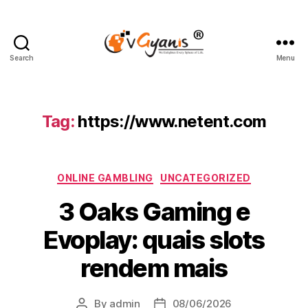
Search
Menu
Tag:
https://www.netent.com
ONLINE GAMBLING
UNCATEGORIZED
3 Oaks Gaming e
Evoplay: quais slots
rendem mais
By
admin
08/06/2026