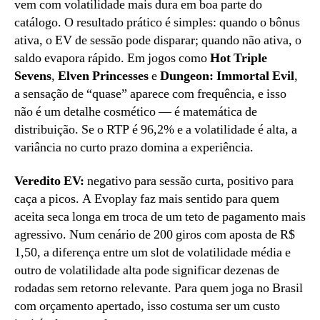
vem com volatilidade mais dura em boa parte do
catálogo. O resultado prático é simples: quando o bônus
ativa, o EV de sessão pode disparar; quando não ativa, o
saldo evapora rápido. Em jogos como
Hot Triple
Sevens
,
Elven Princesses
e
Dungeon: Immortal Evil
,
a sensação de “quase” aparece com frequência, e isso
não é um detalhe cosmético — é matemática de
distribuição. Se o RTP é 96,2% e a volatilidade é alta, a
variância no curto prazo domina a experiência.
Veredito EV:
negativo para sessão curta, positivo para
caça a picos. A Evoplay faz mais sentido para quem
aceita seca longa em troca de um teto de pagamento mais
agressivo. Num cenário de 200 giros com aposta de R$
1,50, a diferença entre um slot de volatilidade média e
outro de volatilidade alta pode significar dezenas de
rodadas sem retorno relevante. Para quem joga no Brasil
com orçamento apertado, isso costuma ser um custo