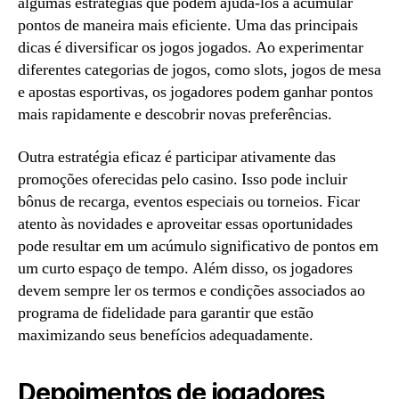
algumas estratégias que podem ajudá-los a acumular
pontos de maneira mais eficiente. Uma das principais
dicas é diversificar os jogos jogados. Ao experimentar
diferentes categorias de jogos, como slots, jogos de mesa
e apostas esportivas, os jogadores podem ganhar pontos
mais rapidamente e descobrir novas preferências.
Outra estratégia eficaz é participar ativamente das
promoções oferecidas pelo casino. Isso pode incluir
bônus de recarga, eventos especiais ou torneios. Ficar
atento às novidades e aproveitar essas oportunidades
pode resultar em um acúmulo significativo de pontos em
um curto espaço de tempo. Além disso, os jogadores
devem sempre ler os termos e condições associados ao
programa de fidelidade para garantir que estão
maximizando seus benefícios adequadamente.
Depoimentos de jogadores