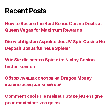
Recent Posts
How to Secure the Best Bonus Casino Deals at
Queen Vegas for Maximum Rewards
Die wichtigsten Aspekte des JV Spin Casino No
Deposit Bonus für neue Spieler
Wie Sie die besten Spiele im Ninlay Casino
finden können
Обзор лучших слотов на Dragon Money
казино официальный сайт
Comment choisir le meilleur Stake jeu en ligne
pour maximiser vos gains