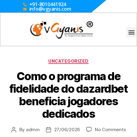
+91-8010441924
info@vgyanis.com
UNCATEGORIZED
Como o programa de
fidelidade do dazardbet
beneficia jogadores
dedicados
By
admin
27/06/2026
No Comments