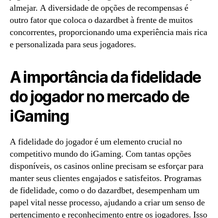
almejar. A diversidade de opções de recompensas é
outro fator que coloca o dazardbet à frente de muitos
concorrentes, proporcionando uma experiência mais rica
e personalizada para seus jogadores.
A importância da fidelidade
do jogador no mercado de
iGaming
A fidelidade do jogador é um elemento crucial no
competitivo mundo do iGaming. Com tantas opções
disponíveis, os casinos online precisam se esforçar para
manter seus clientes engajados e satisfeitos. Programas
de fidelidade, como o do dazardbet, desempenham um
papel vital nesse processo, ajudando a criar um senso de
pertencimento e reconhecimento entre os jogadores. Isso