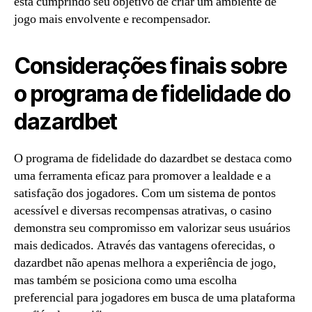
está cumprindo seu objetivo de criar um ambiente de
jogo mais envolvente e recompensador.
Considerações finais sobre
o programa de fidelidade do
dazardbet
O programa de fidelidade do dazardbet se destaca como
uma ferramenta eficaz para promover a lealdade e a
satisfação dos jogadores. Com um sistema de pontos
acessível e diversas recompensas atrativas, o casino
demonstra seu compromisso em valorizar seus usuários
mais dedicados. Através das vantagens oferecidas, o
dazardbet não apenas melhora a experiência de jogo,
mas também se posiciona como uma escolha
preferencial para jogadores em busca de uma plataforma