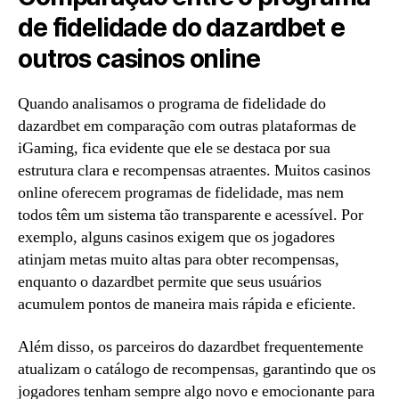
de fidelidade do dazardbet e
outros casinos online
Quando analisamos o programa de fidelidade do
dazardbet em comparação com outras plataformas de
iGaming, fica evidente que ele se destaca por sua
estrutura clara e recompensas atraentes. Muitos casinos
online oferecem programas de fidelidade, mas nem
todos têm um sistema tão transparente e acessível. Por
exemplo, alguns casinos exigem que os jogadores
atinjam metas muito altas para obter recompensas,
enquanto o dazardbet permite que seus usuários
acumulem pontos de maneira mais rápida e eficiente.
Além disso, os parceiros do dazardbet frequentemente
atualizam o catálogo de recompensas, garantindo que os
jogadores tenham sempre algo novo e emocionante para