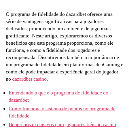
O programa de fidelidade do dazardbet oferece uma
série de vantagens significativas para jogadores
dedicados, promovendo um ambiente de jogo mais
gratificante. Neste artigo, exploraremos os diversos
benefícios que este programa proporciona, como ele
funciona, e como a fidelidade dos jogadores é
recompensada. Discutiremos também a importância de
um programa de fidelidade em plataformas de iGaming e
como ele pode impactar a experiência geral do jogador
no
dazardbet casino
.
Entendendo o que é o programa de fidelidade do
dazardbet
Como funciona o sistema de pontos no programa de
fidelidade
Benefícios exclusivos para jogadores fiéis no casino