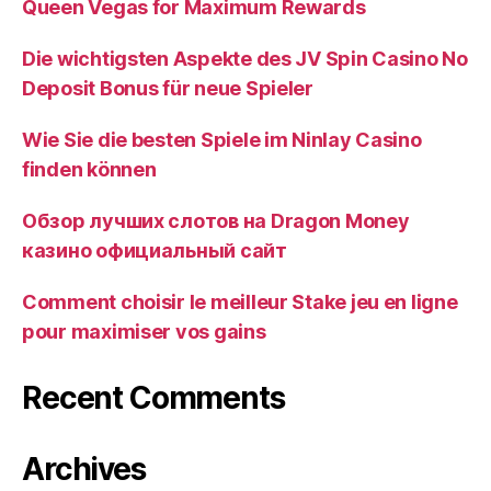
Queen Vegas for Maximum Rewards
Die wichtigsten Aspekte des JV Spin Casino No
Deposit Bonus für neue Spieler
Wie Sie die besten Spiele im Ninlay Casino
finden können
Обзор лучших слотов на Dragon Money
казино официальный сайт
Comment choisir le meilleur Stake jeu en ligne
pour maximiser vos gains
Recent Comments
Archives