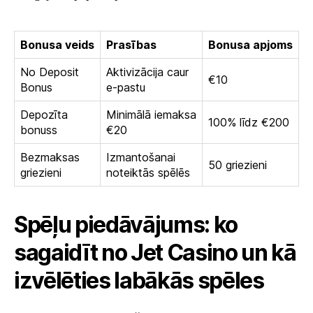
Bonusa veids
Prasības
Bonusa apjoms
No Deposit
Aktivizācija caur
€10
Bonus
e-pastu
Depozīta
Minimālā iemaksa
100% līdz €200
bonuss
€20
Bezmaksas
Izmantošanai
50 griezieni
griezieni
noteiktās spēlēs
Spēļu piedāvājums: ko
sagaidīt no Jet Casino un kā
izvēlēties labākās spēles