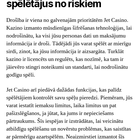
spēlētājus no riskiem
Drošība ir viena no galvenajām prioritātēm Jet Casino.
Kazino izmanto mūsdienīgas šifrēšanas tehnoloģijas, lai
nodrošinātu, ka visi jūsu personas dati un maksājumu
informācija ir droši. Tādējādi jūs varat spēlēt ar mierīgu
sirdi, zinot, ka jūsu informācija ir aizsargāta. Turklāt
kazino ir licencēts un regulēts, kas nozīmē, ka tam ir
jāievēro stingri noteikumi un standarti, lai nodrošinātu
godīgu spēli.
Jet Casino arī piedāvā dažādas funkcijas, kas palīdz
spēlētājiem kontrolēt savu spēļu pieredzi. Piemēram, jūs
varat iestatīt iemaksu limitus, laika limitus un pat
pašizslēgšanos, ja jūtat, ka jums ir nepieciešams
pārtraukums. Šīs iespējas ir izstrādātas, lai veicinātu
atbildīgu spēlēšanu un novērstu problēmas, kas saistītas
ar pārmērīgu azartspēlēm. Neaizmirstiet izmantot šīs