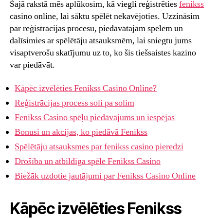
Šajā rakstā mēs aplūkosim, kā viegli reģistrēties
fenikss
casino online, lai sāktu spēlēt nekavējoties. Uzzināsim
par reģistrācijas procesu, piedāvātajām spēlēm un
dalīsimies ar spēlētāju atsauksmēm, lai sniegtu jums
visaptverošu skatījumu uz to, ko šis tiešsaistes kazino
var piedāvāt.
Kāpēc izvēlēties Fenikss Casino Online?
Reģistrācijas process soli pa solim
Fenikss Casino spēļu piedāvājums un iespējas
Bonusi un akcijas, ko piedāvā Fenikss
Spēlētāju atsauksmes par fenikss casino pieredzi
Drošība un atbildīga spēle Fenikss Casino
Biežāk uzdotie jautājumi par Fenikss Casino Online
Kāpēc izvēlēties Fenikss