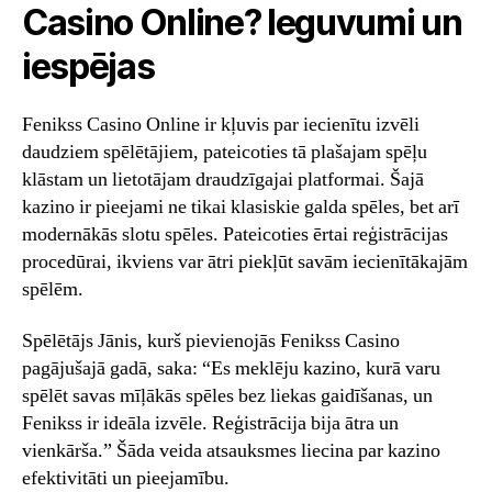
Casino Online? Ieguvumi un
iespējas
Fenikss Casino Online ir kļuvis par iecienītu izvēli
daudziem spēlētājiem, pateicoties tā plašajam spēļu
klāstam un lietotājam draudzīgajai platformai. Šajā
kazino ir pieejami ne tikai klasiskie galda spēles, bet arī
modernākās slotu spēles. Pateicoties ērtai reģistrācijas
procedūrai, ikviens var ātri piekļūt savām iecienītākajām
spēlēm.
Spēlētājs Jānis, kurš pievienojās Fenikss Casino
pagājušajā gadā, saka: “Es meklēju kazino, kurā varu
spēlēt savas mīļākās spēles bez liekas gaidīšanas, un
Fenikss ir ideāla izvēle. Reģistrācija bija ātra un
vienkārša.” Šāda veida atsauksmes liecina par kazino
efektivitāti un pieejamību.