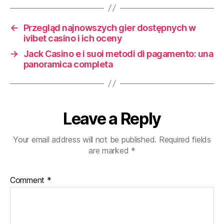
←
Przegląd najnowszych gier dostępnych w
ivibet casino i ich oceny
→
Jack Casino e i suoi metodi di pagamento: una
panoramica completa
Leave a Reply
Your email address will not be published.
Required fields
are marked
*
Comment
*