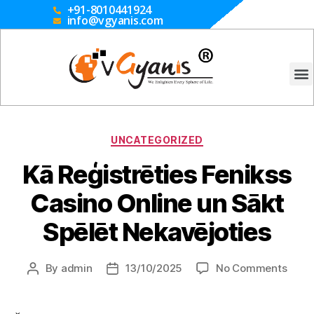
+91-8010441924
info@vgyanis.com
UNCATEGORIZED
Kā Reģistrēties Fenikss
Casino Online un Sākt
Spēlēt Nekavējoties
By
admin
13/10/2025
No Comments