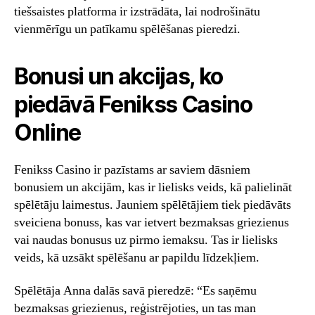
tiešsaistes platforma ir izstrādāta, lai nodrošinātu
vienmērīgu un patīkamu spēlēšanas pieredzi.
Bonusi un akcijas, ko
piedāvā Fenikss Casino
Online
Fenikss Casino ir pazīstams ar saviem dāsniem
bonusiem un akcijām, kas ir lielisks veids, kā palielināt
spēlētāju laimestus. Jauniem spēlētājiem tiek piedāvāts
sveiciena bonuss, kas var ietvert bezmaksas griezienus
vai naudas bonusus uz pirmo iemaksu. Tas ir lielisks
veids, kā uzsākt spēlēšanu ar papildu līdzekļiem.
Spēlētāja Anna dalās savā pieredzē: “Es saņēmu
bezmaksas griezienus, reģistrējoties, un tas man