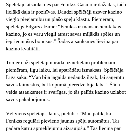
Spēlētāju atsauksmes par Fenikss Casino ir dažādas, taču
lielākā daļa ir pozitīvas. Daudzi spēlētāji uzsver kazino
vieglo pieejamību un plašo spēļu klāstu. Piemēram,
spēlētājs Edgars atzīmē: “Fenikss ir mans iecienītākais
kazino, jo es varu viegli atrast savas mīļākās spēles un
iepriecinošus bonusus.” Šādas atsauksmes liecina par
kazino kvalitāti.
Tomēr daži spēlētāji norāda uz nelielām problēmām,
piemēram, ilgu laiku, lai apstrādātu izmaksas. Spēlētāja
Līga saka: “Man bija jāgaida nedaudz ilgāk, lai saņemtu
savus laimestus, bet kopumā pieredze bija laba.” Šāda
veida atsauksmes ir svarīgas, jo tās palīdz kazino uzlabot
savus pakalpojumus.
Vēl viens spēlētājs, Jānis, piebilst: “Man patīk, ka
Fenikss regulāri pievieno jaunus spēļu automātus. Tas
padara katru apmeklējumu aizraujošu.” Tas liecina par