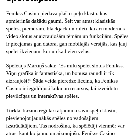
Fenikss Casino piedāvā plašu spēļu klāstu, kas
apmierinās dažādu gaumi. Šeit var atrast klasiskās
spēles, piemēram, blackjack un ruleti, kā arī modernus
video slotus ar aizraujošām tēmām un funkcijām. Spēles
ir pieejamas gan datora, gan mobilajās versijās, kas ļauj
spēlēt ikvienam, kur un kad vien vēlas.
Spēlētājs Mārtiņš saka: “Es mīlu spēlēt slotus Fenikss.
Viņu grafika ir fantastiska, un bonusa raundi ir tik
aizraujoši!” Šāda veida pieredze liecina, ka Fenikss
Casino ir ieguldījusi laiku un resursus, lai izveidotu
pievilcīgas un interaktīvas spēles.
Turklāt kazino regulāri atjaunina savu spēļu klāstu,
pievienojot jaunākās spēles no vadošajiem
izstrādātājiem. Tas nodrošina, ka spēlētāji vienmēr var
atrast kaut ko jaunu un aizraujošu. Fenikss Casino