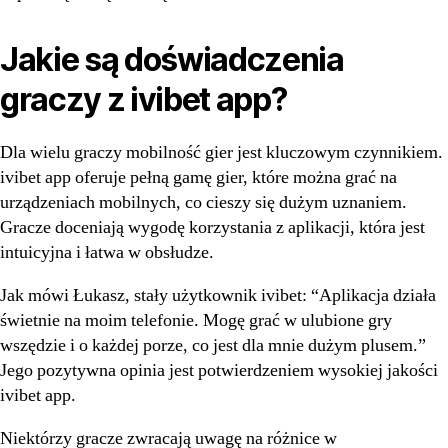
Jakie są doświadczenia
graczy z ivibet app?
Dla wielu graczy mobilność gier jest kluczowym czynnikiem.
ivibet app oferuje pełną gamę gier, które można grać na
urządzeniach mobilnych, co cieszy się dużym uznaniem.
Gracze doceniają wygodę korzystania z aplikacji, która jest
intuicyjna i łatwa w obsłudze.
Jak mówi Łukasz, stały użytkownik ivibet: “Aplikacja działa
świetnie na moim telefonie. Mogę grać w ulubione gry
wszędzie i o każdej porze, co jest dla mnie dużym plusem.”
Jego pozytywna opinia jest potwierdzeniem wysokiej jakości
ivibet app.
Niektórzy gracze zwracają uwagę na różnice w