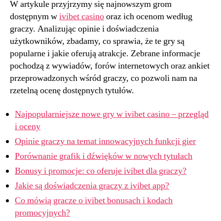
W artykule przyjrzymy się najnowszym grom
dostępnym w
ivibet casino
oraz ich ocenom według
graczy. Analizując opinie i doświadczenia
użytkowników, zbadamy, co sprawia, że te gry są
popularne i jakie oferują atrakcje. Zebrane informacje
pochodzą z wywiadów, forów internetowych oraz ankiet
przeprowadzonych wśród graczy, co pozwoli nam na
rzetelną ocenę dostępnych tytułów.
Najpopularniejsze nowe gry w ivibet casino – przegląd
i oceny
Opinie graczy na temat innowacyjnych funkcji gier
Porównanie grafik i dźwięków w nowych tytułach
Bonusy i promocje: co oferuje ivibet dla graczy?
Jakie są doświadczenia graczy z ivibet app?
Co mówią gracze o ivibet bonusach i kodach
promocyjnych?