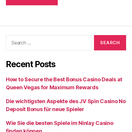
Recent Posts
How to Secure the Best Bonus Casino Deals at
Queen Vegas for Maximum Rewards
Die wichtigsten Aspekte des JV Spin Casino No
Deposit Bonus für neue Spieler
Wie Sie die besten Spiele im Ninlay Casino
finden können