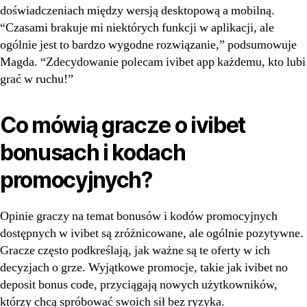
doświadczeniach między wersją desktopową a mobilną.
“Czasami brakuje mi niektórych funkcji w aplikacji, ale
ogólnie jest to bardzo wygodne rozwiązanie,” podsumowuje
Magda. “Zdecydowanie polecam ivibet app każdemu, kto lubi
grać w ruchu!”
Co mówią gracze o ivibet
bonusach i kodach
promocyjnych?
Opinie graczy na temat bonusów i kodów promocyjnych
dostępnych w ivibet są zróżnicowane, ale ogólnie pozytywne.
Gracze często podkreślają, jak ważne są te oferty w ich
decyzjach o grze. Wyjątkowe promocje, takie jak ivibet no
deposit bonus code, przyciągają nowych użytkowników,
którzy chcą spróbować swoich sił bez ryzyka.