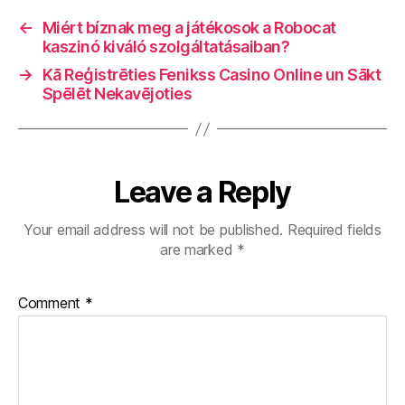
←
Miért bíznak meg a játékosok a Robocat
kaszinó kiváló szolgáltatásaiban?
→
Kā Reģistrēties Fenikss Casino Online un Sākt
Spēlēt Nekavējoties
Leave a Reply
Your email address will not be published.
Required fields
are marked
*
Comment
*